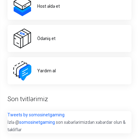
Host əldə et
Ödəniş et
Yardım al
Son tvitlərimiz
Tweets by somosinetgaming
İzlə @
somosinetgaming
son xəbərlərimizdən xəbərdar olun &
təkliflər