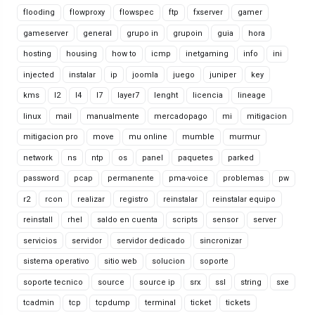
flooding
flowproxy
flowspec
ftp
fxserver
gamer
gameserver
general
grupo in
grupoin
guia
hora
hosting
housing
how to
icmp
inetgaming
info
ini
injected
instalar
ip
joomla
juego
juniper
key
kms
l2
l4
l7
layer7
lenght
licencia
lineage
linux
mail
manualmente
mercadopago
mi
mitigacion
mitigacion pro
move
mu online
mumble
murmur
network
ns
ntp
os
panel
paquetes
parked
password
pcap
permanente
pma-voice
problemas
pw
r2
rcon
realizar
registro
reinstalar
reinstalar equipo
reinstall
rhel
saldo en cuenta
scripts
sensor
server
servicios
servidor
servidor dedicado
sincronizar
sistema operativo
sitio web
solucion
soporte
soporte tecnico
source
source ip
srx
ssl
string
sxe
tcadmin
tcp
tcpdump
terminal
ticket
tickets