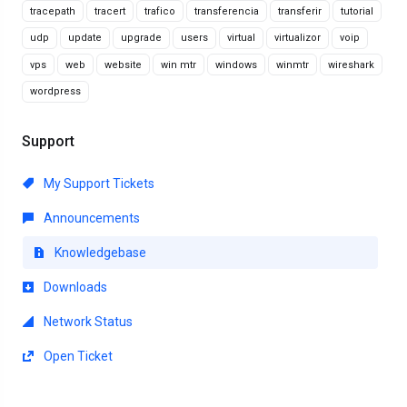
tracepath
tracert
trafico
transferencia
transferir
tutorial
udp
update
upgrade
users
virtual
virtualizor
voip
vps
web
website
win mtr
windows
winmtr
wireshark
wordpress
Support
My Support Tickets
Announcements
Knowledgebase
Downloads
Network Status
Open Ticket