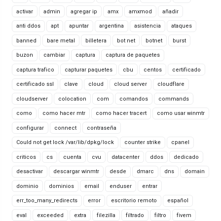
activar
admin
agregar ip
amx
amxmod
añadir
anti ddos
apt
apuntar
argentina
asistencia
ataques
banned
bare metal
billetera
bot net
botnet
burst
buzon
cambiar
captura
captura de paquetes
captura trafico
capturar paquetes
cbu
centos
certificado
certificado ssl
clave
cloud
cloud server
cloudflare
cloudserver
colocation
com
comandos
commands
como
como hacer mtr
como hacer tracert
como usar winmtr
configurar
connect
contraseña
Could not get lock /var/lib/dpkg/lock
counter strike
cpanel
criticos
cs
cuenta
cvu
datacenter
ddos
dedicado
desactivar
descargar winmtr
desde
dmarc
dns
domain
dominio
dominios
email
enduser
entrar
err_too_many_redirects
error
escritorio remoto
español
eval
exceeded
extra
filezilla
filtrado
filtro
fivem