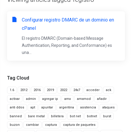
Configurar registro DMARC de un dominio en
cPanel
El registro DMARC (Domain-based Message
Authentication, Reporting, and Conformance) es
una...
Tag Cloud
1.6
2012
2016
2019
2022
24x7
acceder
ack
activar
admin
agregar ip
amx
amxmod
añadir
anti ddos
apt
apuntar
argentina
asistencia
ataques
banned
bare metal
billetera
bot net
botnet
burst
buzon
cambiar
captura
captura de paquetes