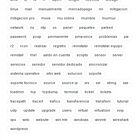
linux
mail
manualmente
mercadopago
mi
mitigacion
mitigacion pro
move
mu online
mumble
murmur
network
ns
ntp
os
panel
paquetes
parked
password
pcap
permanente
pma-voice
problemas
pw
r2
rcon
realizar
registro
reinstalar
reinstalar equipo
reinstall
rhel
saldo en cuenta
scripts
sensor
server
servicios
servidor
servidor dedicado
sincronizar
sistema operativo
sitio web
solucion
soporte
soporte tecnico
source
source ip
srx
ssl
string
sxe
tcadmin
tcp
tcpdump
terminal
ticket
tickets
tracepath
tracert
trafico
transferencia
transferir
tutorial
udp
update
upgrade
users
virtual
virtualizor
voip
vps
web
website
win mtr
windows
winmtr
wireshark
wordpress