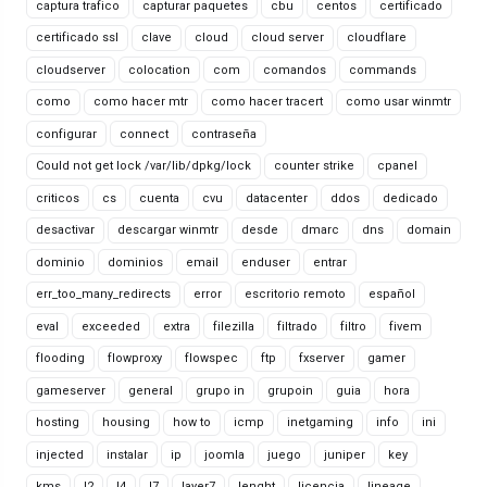
captura trafico
capturar paquetes
cbu
centos
certificado
certificado ssl
clave
cloud
cloud server
cloudflare
cloudserver
colocation
com
comandos
commands
como
como hacer mtr
como hacer tracert
como usar winmtr
configurar
connect
contraseña
Could not get lock /var/lib/dpkg/lock
counter strike
cpanel
criticos
cs
cuenta
cvu
datacenter
ddos
dedicado
desactivar
descargar winmtr
desde
dmarc
dns
domain
dominio
dominios
email
enduser
entrar
err_too_many_redirects
error
escritorio remoto
español
eval
exceeded
extra
filezilla
filtrado
filtro
fivem
flooding
flowproxy
flowspec
ftp
fxserver
gamer
gameserver
general
grupo in
grupoin
guia
hora
hosting
housing
how to
icmp
inetgaming
info
ini
injected
instalar
ip
joomla
juego
juniper
key
kms
l2
l4
l7
layer7
lenght
licencia
lineage