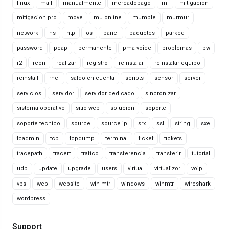
linux
mail
manualmente
mercadopago
mi
mitigacion
mitigacion pro
move
mu online
mumble
murmur
network
ns
ntp
os
panel
paquetes
parked
password
pcap
permanente
pma-voice
problemas
pw
r2
rcon
realizar
registro
reinstalar
reinstalar equipo
reinstall
rhel
saldo en cuenta
scripts
sensor
server
servicios
servidor
servidor dedicado
sincronizar
sistema operativo
sitio web
solucion
soporte
soporte tecnico
source
source ip
srx
ssl
string
sxe
tcadmin
tcp
tcpdump
terminal
ticket
tickets
tracepath
tracert
trafico
transferencia
transferir
tutorial
udp
update
upgrade
users
virtual
virtualizor
voip
vps
web
website
win mtr
windows
winmtr
wireshark
wordpress
Support