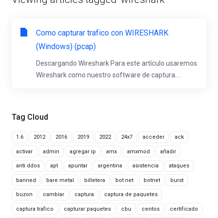
Como capturar trafico con WIRESHARK
(Windows) (pcap)
Descargando Wireshark Para este artículo usaremos
Wireshark como nuestro software de captura....
Tag Cloud
1.6
2012
2016
2019
2022
24x7
acceder
ack
activar
admin
agregar ip
amx
amxmod
añadir
anti ddos
apt
apuntar
argentina
asistencia
ataques
banned
bare metal
billetera
bot net
botnet
burst
buzon
cambiar
captura
captura de paquetes
captura trafico
capturar paquetes
cbu
centos
certificado