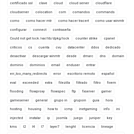
certificado ssl
clave
cloud
cloud server
cloudflare
cloudserver
colocation
com
comandos
commands
como
como hacer mtr
como hacer tracert
como usar winmtr
configurar
connect
contraseña
Could not get lock /var/lib/dpkg/lock
counter strike
cpanel
criticos
cs
cuenta
cvu
datacenter
ddos
dedicado
desactivar
descargar winmtr
desde
dmarc
dns
domain
dominio
dominios
email
enduser
entrar
err_too_many_redirects
error
escritorio remoto
español
eval
exceeded
extra
filezilla
filtrado
filtro
fivem
flooding
flowproxy
flowspec
ftp
fxserver
gamer
gameserver
general
grupo in
grupoin
guia
hora
hosting
housing
how to
icmp
inetgaming
info
ini
injected
instalar
ip
joomla
juego
juniper
key
kms
l2
l4
l7
layer7
lenght
licencia
lineage