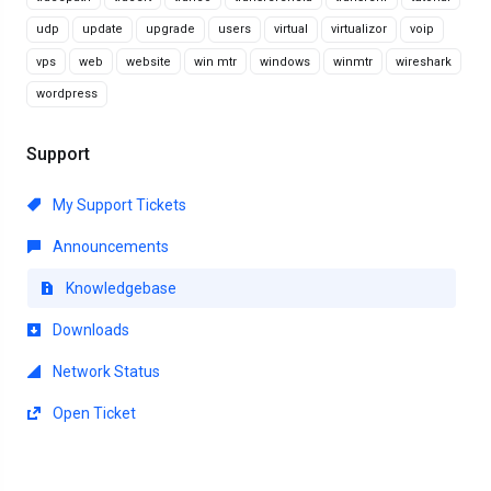
udp
update
upgrade
users
virtual
virtualizor
voip
vps
web
website
win mtr
windows
winmtr
wireshark
wordpress
Support
My Support Tickets
Announcements
Knowledgebase
Downloads
Network Status
Open Ticket