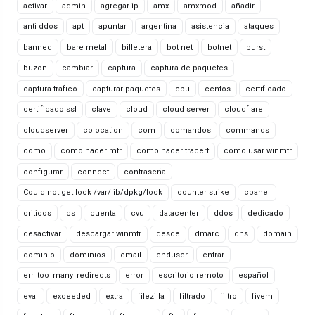
activar
admin
agregar ip
amx
amxmod
añadir
anti ddos
apt
apuntar
argentina
asistencia
ataques
banned
bare metal
billetera
bot net
botnet
burst
buzon
cambiar
captura
captura de paquetes
captura trafico
capturar paquetes
cbu
centos
certificado
certificado ssl
clave
cloud
cloud server
cloudflare
cloudserver
colocation
com
comandos
commands
como
como hacer mtr
como hacer tracert
como usar winmtr
configurar
connect
contraseña
Could not get lock /var/lib/dpkg/lock
counter strike
cpanel
criticos
cs
cuenta
cvu
datacenter
ddos
dedicado
desactivar
descargar winmtr
desde
dmarc
dns
domain
dominio
dominios
email
enduser
entrar
err_too_many_redirects
error
escritorio remoto
español
eval
exceeded
extra
filezilla
filtrado
filtro
fivem