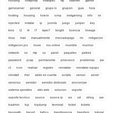
flooding
flowproxy
flowspec
ftp
fxserver
gamer
gameserver
general
grupo in
grupoin
guia
hora
hosting
housing
how to
icmp
inetgaming
info
ini
injected
instalar
ip
joomla
juego
juniper
key
kms
l2
l4
l7
layer7
lenght
licencia
lineage
linux
mail
manualmente
mercadopago
mi
mitigacion
mitigacion pro
move
mu online
mumble
murmur
network
ns
ntp
os
panel
paquetes
parked
password
pcap
permanente
pma-voice
problemas
pw
r2
rcon
realizar
registro
reinstalar
reinstalar equipo
reinstall
rhel
saldo en cuenta
scripts
sensor
server
servicios
servidor
servidor dedicado
sincronizar
sistema operativo
sitio web
solucion
soporte
soporte tecnico
source
source ip
srx
ssl
string
sxe
tcadmin
tcp
tcpdump
terminal
ticket
tickets
tracepath
tracert
trafico
transferencia
transferir
tutorial