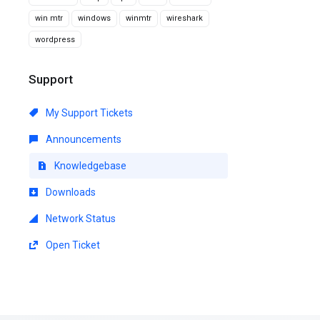
win mtr
windows
winmtr
wireshark
wordpress
Support
My Support Tickets
Announcements
Knowledgebase
Downloads
Network Status
Open Ticket