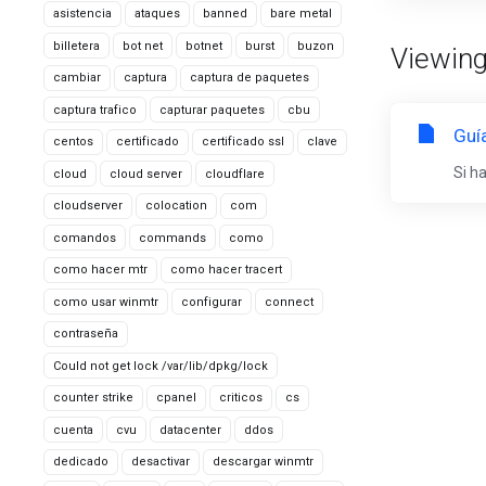
asistencia
ataques
banned
bare metal
billetera
bot net
botnet
burst
buzon
Viewing
cambiar
captura
captura de paquetes
captura trafico
capturar paquetes
cbu
Guí
centos
certificado
certificado ssl
clave
Si h
cloud
cloud server
cloudflare
cloudserver
colocation
com
comandos
commands
como
como hacer mtr
como hacer tracert
como usar winmtr
configurar
connect
contraseña
Could not get lock /var/lib/dpkg/lock
counter strike
cpanel
criticos
cs
cuenta
cvu
datacenter
ddos
dedicado
desactivar
descargar winmtr