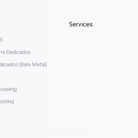
Services
PS
emi Dedicados
dicados (Bare Metal)
ousing)
osting