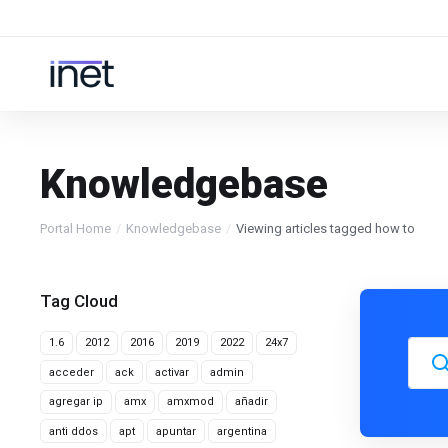
Knowledgebase
Portal Home
Knowledgebase
Viewing articles tagged how to
Tag Cloud
1.6
2012
2016
2019
2022
24x7
acceder
ack
activar
admin
agregar ip
amx
amxmod
añadir
anti ddos
apt
apuntar
argentina