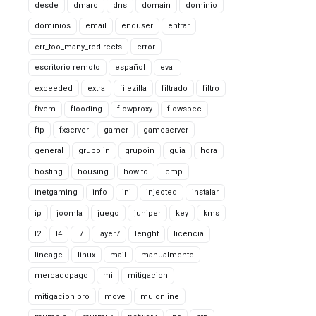
desde
dmarc
dns
domain
dominio
dominios
email
enduser
entrar
err_too_many_redirects
error
escritorio remoto
español
eval
exceeded
extra
filezilla
filtrado
filtro
fivem
flooding
flowproxy
flowspec
ftp
fxserver
gamer
gameserver
general
grupo in
grupoin
guia
hora
hosting
housing
how to
icmp
inetgaming
info
ini
injected
instalar
ip
joomla
juego
juniper
key
kms
l2
l4
l7
layer7
lenght
licencia
lineage
linux
mail
manualmente
mercadopago
mi
mitigacion
mitigacion pro
move
mu online