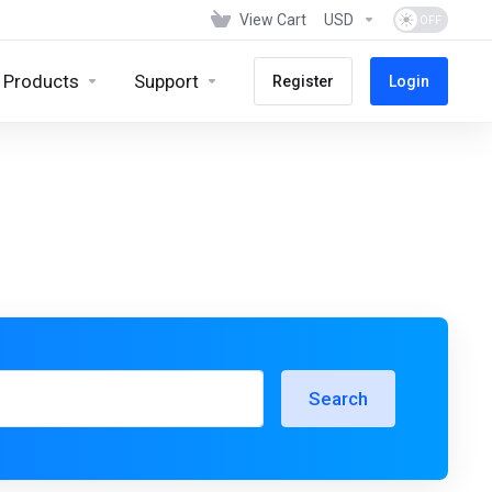
View Cart
USD
Products
Support
Register
Login
Search