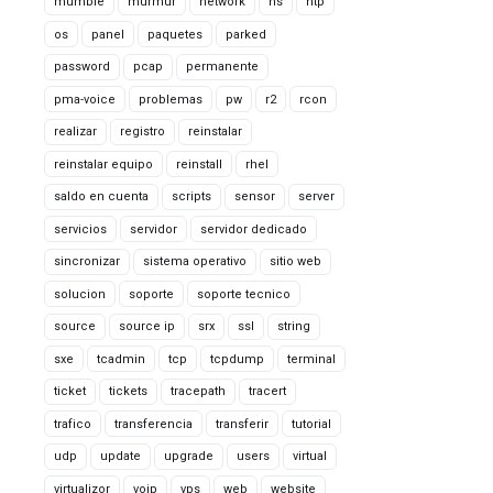
mumble
murmur
network
ns
ntp
os
panel
paquetes
parked
password
pcap
permanente
pma-voice
problemas
pw
r2
rcon
realizar
registro
reinstalar
reinstalar equipo
reinstall
rhel
saldo en cuenta
scripts
sensor
server
servicios
servidor
servidor dedicado
sincronizar
sistema operativo
sitio web
solucion
soporte
soporte tecnico
source
source ip
srx
ssl
string
sxe
tcadmin
tcp
tcpdump
terminal
ticket
tickets
tracepath
tracert
trafico
transferencia
transferir
tutorial
udp
update
upgrade
users
virtual
virtualizor
voip
vps
web
website