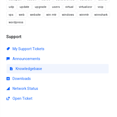
udp
update
upgrade
users
virtual
virtualizor
voip
vps
web
website
win mtr
windows
winmtr
wireshark
wordpress
Support
My Support Tickets
Announcements
Knowledgebase
Downloads
Network Status
Open Ticket