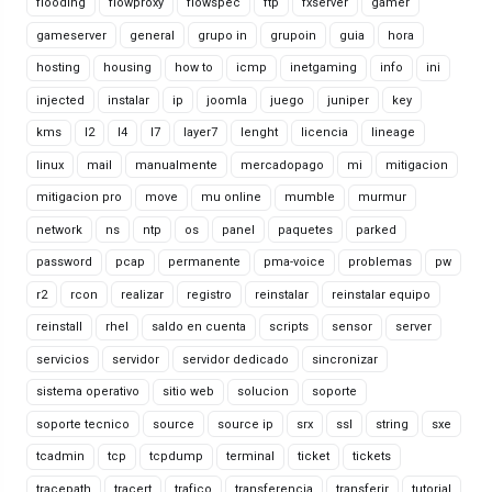
flooding
flowproxy
flowspec
ftp
fxserver
gamer
gameserver
general
grupo in
grupoin
guia
hora
hosting
housing
how to
icmp
inetgaming
info
ini
injected
instalar
ip
joomla
juego
juniper
key
kms
l2
l4
l7
layer7
lenght
licencia
lineage
linux
mail
manualmente
mercadopago
mi
mitigacion
mitigacion pro
move
mu online
mumble
murmur
network
ns
ntp
os
panel
paquetes
parked
password
pcap
permanente
pma-voice
problemas
pw
r2
rcon
realizar
registro
reinstalar
reinstalar equipo
reinstall
rhel
saldo en cuenta
scripts
sensor
server
servicios
servidor
servidor dedicado
sincronizar
sistema operativo
sitio web
solucion
soporte
soporte tecnico
source
source ip
srx
ssl
string
sxe
tcadmin
tcp
tcpdump
terminal
ticket
tickets
tracepath
tracert
trafico
transferencia
transferir
tutorial