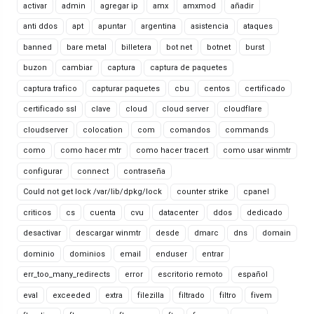
activar
admin
agregar ip
amx
amxmod
añadir
anti ddos
apt
apuntar
argentina
asistencia
ataques
banned
bare metal
billetera
bot net
botnet
burst
buzon
cambiar
captura
captura de paquetes
captura trafico
capturar paquetes
cbu
centos
certificado
certificado ssl
clave
cloud
cloud server
cloudflare
cloudserver
colocation
com
comandos
commands
como
como hacer mtr
como hacer tracert
como usar winmtr
configurar
connect
contraseña
Could not get lock /var/lib/dpkg/lock
counter strike
cpanel
criticos
cs
cuenta
cvu
datacenter
ddos
dedicado
desactivar
descargar winmtr
desde
dmarc
dns
domain
dominio
dominios
email
enduser
entrar
err_too_many_redirects
error
escritorio remoto
español
eval
exceeded
extra
filezilla
filtrado
filtro
fivem