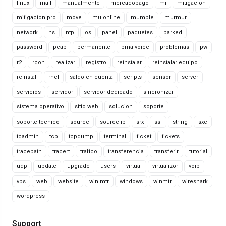
linux
mail
manualmente
mercadopago
mi
mitigacion
mitigacion pro
move
mu online
mumble
murmur
network
ns
ntp
os
panel
paquetes
parked
password
pcap
permanente
pma-voice
problemas
pw
r2
rcon
realizar
registro
reinstalar
reinstalar equipo
reinstall
rhel
saldo en cuenta
scripts
sensor
server
servicios
servidor
servidor dedicado
sincronizar
sistema operativo
sitio web
solucion
soporte
soporte tecnico
source
source ip
srx
ssl
string
sxe
tcadmin
tcp
tcpdump
terminal
ticket
tickets
tracepath
tracert
trafico
transferencia
transferir
tutorial
udp
update
upgrade
users
virtual
virtualizor
voip
vps
web
website
win mtr
windows
winmtr
wireshark
wordpress
Support