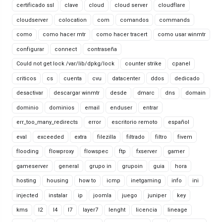
certificado ssl
clave
cloud
cloud server
cloudflare
cloudserver
colocation
com
comandos
commands
como
como hacer mtr
como hacer tracert
como usar winmtr
configurar
connect
contraseña
Could not get lock /var/lib/dpkg/lock
counter strike
cpanel
criticos
cs
cuenta
cvu
datacenter
ddos
dedicado
desactivar
descargar winmtr
desde
dmarc
dns
domain
dominio
dominios
email
enduser
entrar
err_too_many_redirects
error
escritorio remoto
español
eval
exceeded
extra
filezilla
filtrado
filtro
fivem
flooding
flowproxy
flowspec
ftp
fxserver
gamer
gameserver
general
grupo in
grupoin
guia
hora
hosting
housing
how to
icmp
inetgaming
info
ini
injected
instalar
ip
joomla
juego
juniper
key
kms
l2
l4
l7
layer7
lenght
licencia
lineage