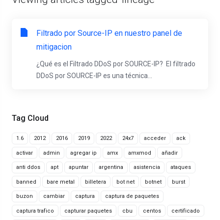
Filtrado por Source-IP en nuestro panel de
mitigacion
¿Qué es el Filtrado DDoS por SOURCE-IP? El filtrado
DDoS por SOURCE-IP es una técnica...
Tag Cloud
1.6
2012
2016
2019
2022
24x7
acceder
ack
activar
admin
agregar ip
amx
amxmod
añadir
anti ddos
apt
apuntar
argentina
asistencia
ataques
banned
bare metal
billetera
bot net
botnet
burst
buzon
cambiar
captura
captura de paquetes
captura trafico
capturar paquetes
cbu
centos
certificado