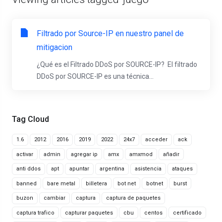
Filtrado por Source-IP en nuestro panel de
mitigacion
¿Qué es el Filtrado DDoS por SOURCE-IP? El filtrado
DDoS por SOURCE-IP es una técnica...
Tag Cloud
1.6
2012
2016
2019
2022
24x7
acceder
ack
activar
admin
agregar ip
amx
amxmod
añadir
anti ddos
apt
apuntar
argentina
asistencia
ataques
banned
bare metal
billetera
bot net
botnet
burst
buzon
cambiar
captura
captura de paquetes
captura trafico
capturar paquetes
cbu
centos
certificado