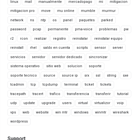
linux
mail
manualmente
mercadopago
mi
mitigacion
mitigacion pro
move
mu online
mumble
murmur
network
ns
ntp
os
panel
paquetes
parked
password
pcap
permanente
pma-voice
problemas
pw
r2
rcon
realizar
registro
reinstalar
reinstalar equipo
reinstall
rhel
saldo en cuenta
scripts
sensor
server
servicios
servidor
servidor dedicado
sincronizar
sistema operativo
sitio web
solucion
soporte
soporte tecnico
source
source ip
srx
ssl
string
sxe
tcadmin
tcp
tcpdump
terminal
ticket
tickets
tracepath
tracert
trafico
transferencia
transferir
tutorial
udp
update
upgrade
users
virtual
virtualizor
voip
vps
web
website
win mtr
windows
winmtr
wireshark
wordpress
Support