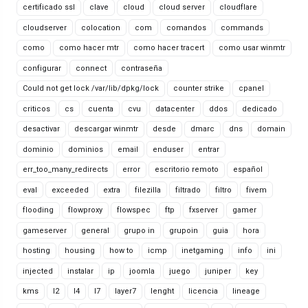
certificado ssl
clave
cloud
cloud server
cloudflare
cloudserver
colocation
com
comandos
commands
como
como hacer mtr
como hacer tracert
como usar winmtr
configurar
connect
contraseña
Could not get lock /var/lib/dpkg/lock
counter strike
cpanel
criticos
cs
cuenta
cvu
datacenter
ddos
dedicado
desactivar
descargar winmtr
desde
dmarc
dns
domain
dominio
dominios
email
enduser
entrar
err_too_many_redirects
error
escritorio remoto
español
eval
exceeded
extra
filezilla
filtrado
filtro
fivem
flooding
flowproxy
flowspec
ftp
fxserver
gamer
gameserver
general
grupo in
grupoin
guia
hora
hosting
housing
how to
icmp
inetgaming
info
ini
injected
instalar
ip
joomla
juego
juniper
key
kms
l2
l4
l7
layer7
lenght
licencia
lineage