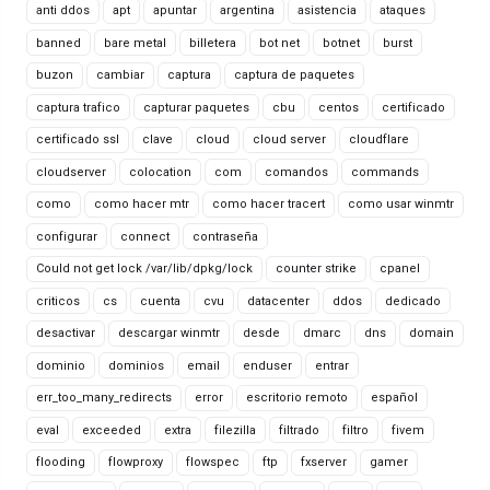
anti ddos
apt
apuntar
argentina
asistencia
ataques
banned
bare metal
billetera
bot net
botnet
burst
buzon
cambiar
captura
captura de paquetes
captura trafico
capturar paquetes
cbu
centos
certificado
certificado ssl
clave
cloud
cloud server
cloudflare
cloudserver
colocation
com
comandos
commands
como
como hacer mtr
como hacer tracert
como usar winmtr
configurar
connect
contraseña
Could not get lock /var/lib/dpkg/lock
counter strike
cpanel
criticos
cs
cuenta
cvu
datacenter
ddos
dedicado
desactivar
descargar winmtr
desde
dmarc
dns
domain
dominio
dominios
email
enduser
entrar
err_too_many_redirects
error
escritorio remoto
español
eval
exceeded
extra
filezilla
filtrado
filtro
fivem
flooding
flowproxy
flowspec
ftp
fxserver
gamer