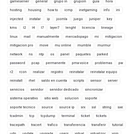
gameserver
general
grupo in
grupoin
guia
hora
hosting
housing
how to
icmp
inetgaming
info
ini
injected
instalar
ip
joomla
juego
juniper
key
kms
l2
l4
l7
layer7
lenght
licencia
lineage
linux
mail
manualmente
mercadopago
mi
mitigacion
mitigacion pro
move
mu online
mumble
murmur
network
ns
ntp
os
panel
paquetes
parked
password
pcap
permanente
pma-voice
problemas
pw
r2
rcon
realizar
registro
reinstalar
reinstalar equipo
reinstall
rhel
saldo en cuenta
scripts
sensor
server
servicios
servidor
servidor dedicado
sincronizar
sistema operativo
sitio web
solucion
soporte
soporte tecnico
source
source ip
srx
ssl
string
sxe
tcadmin
tcp
tcpdump
terminal
ticket
tickets
tracepath
tracert
trafico
transferencia
transferir
tutorial
udp
update
upgrade
users
virtual
virtualizor
voip