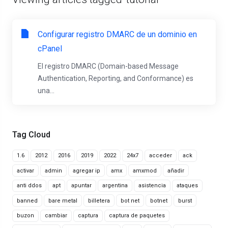
Configurar registro DMARC de un dominio en
cPanel
El registro DMARC (Domain-based Message
Authentication, Reporting, and Conformance) es
una...
Tag Cloud
1.6
2012
2016
2019
2022
24x7
acceder
ack
activar
admin
agregar ip
amx
amxmod
añadir
anti ddos
apt
apuntar
argentina
asistencia
ataques
banned
bare metal
billetera
bot net
botnet
burst
buzon
cambiar
captura
captura de paquetes