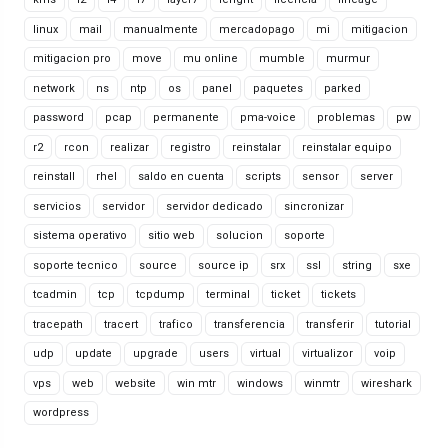
linux
mail
manualmente
mercadopago
mi
mitigacion
mitigacion pro
move
mu online
mumble
murmur
network
ns
ntp
os
panel
paquetes
parked
password
pcap
permanente
pma-voice
problemas
pw
r2
rcon
realizar
registro
reinstalar
reinstalar equipo
reinstall
rhel
saldo en cuenta
scripts
sensor
server
servicios
servidor
servidor dedicado
sincronizar
sistema operativo
sitio web
solucion
soporte
soporte tecnico
source
source ip
srx
ssl
string
sxe
tcadmin
tcp
tcpdump
terminal
ticket
tickets
tracepath
tracert
trafico
transferencia
transferir
tutorial
udp
update
upgrade
users
virtual
virtualizor
voip
vps
web
website
win mtr
windows
winmtr
wireshark
wordpress