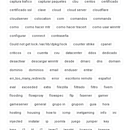
captura trafico
capturar paquetes
cbu
centos
certificado
certificado ssl
clave
cloud
cloud server
cloudflare
cloudserver
colocation
com
comandos
commands
como
como hacer mtr
como hacer tracert
como usar winmtr
configurar
connect
contraseña
Could not get lock /var/lib/dpkg/lock
counter strike
cpanel
criticos
cs
cuenta
cvu
datacenter
ddos
dedicado
desactivar
descargar winmtr
desde
dmarc
dns
domain
dominio
dominios
email
enduser
entrar
err_too_many_redirects
error
escritorio remoto
español
eval
exceeded
extra
filezilla
filtrado
filtro
fivem
flooding
flowproxy
flowspec
ftp
fxserver
gamer
gameserver
general
grupo in
grupoin
guia
hora
hosting
housing
how to
icmp
inetgaming
info
ini
injected
instalar
ip
joomla
juego
juniper
key
kms
l2
l4
l7
layer7
lenght
licencia
lineage