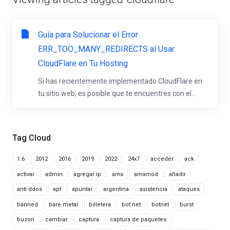
Guía para Solucionar el Error
ERR_TOO_MANY_REDIRECTS al Usar
CloudFlare en Tu Hosting
Si has recientemente implementado CloudFlare en
tu sitio web, es posible que te encuentres con el...
Tag Cloud
1.6
2012
2016
2019
2022
24x7
acceder
ack
activar
admin
agregar ip
amx
amxmod
añadir
anti ddos
apt
apuntar
argentina
asistencia
ataques
banned
bare metal
billetera
bot net
botnet
burst
buzon
cambiar
captura
captura de paquetes