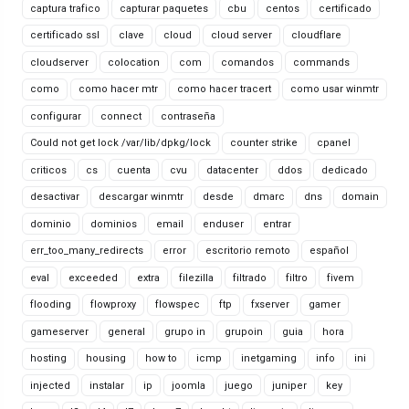
captura trafico
capturar paquetes
cbu
centos
certificado
certificado ssl
clave
cloud
cloud server
cloudflare
cloudserver
colocation
com
comandos
commands
como
como hacer mtr
como hacer tracert
como usar winmtr
configurar
connect
contraseña
Could not get lock /var/lib/dpkg/lock
counter strike
cpanel
criticos
cs
cuenta
cvu
datacenter
ddos
dedicado
desactivar
descargar winmtr
desde
dmarc
dns
domain
dominio
dominios
email
enduser
entrar
err_too_many_redirects
error
escritorio remoto
español
eval
exceeded
extra
filezilla
filtrado
filtro
fivem
flooding
flowproxy
flowspec
ftp
fxserver
gamer
gameserver
general
grupo in
grupoin
guia
hora
hosting
housing
how to
icmp
inetgaming
info
ini
injected
instalar
ip
joomla
juego
juniper
key