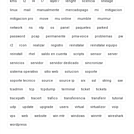
kms
l2
l4
l7
layer7
lenght
licencia
lineage
linux
mail
manualmente
mercadopago
mi
mitigacion
mitigacion pro
move
mu online
mumble
murmur
network
ns
ntp
os
panel
paquetes
parked
password
pcap
permanente
pma-voice
problemas
pw
r2
rcon
realizar
registro
reinstalar
reinstalar equipo
reinstall
rhel
saldo en cuenta
scripts
sensor
server
servicios
servidor
servidor dedicado
sincronizar
sistema operativo
sitio web
solucion
soporte
soporte tecnico
source
source ip
srx
ssl
string
sxe
tcadmin
tcp
tcpdump
terminal
ticket
tickets
tracepath
tracert
trafico
transferencia
transferir
tutorial
udp
update
upgrade
users
virtual
virtualizor
voip
vps
web
website
win mtr
windows
winmtr
wireshark
wordpress