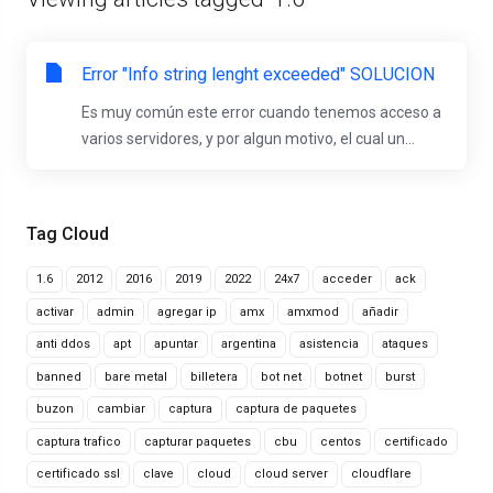
Error "Info string lenght exceeded" SOLUCION
Es muy común este error cuando tenemos acceso a
varios servidores, y por algun motivo, el cual un...
Tag Cloud
1.6
2012
2016
2019
2022
24x7
acceder
ack
activar
admin
agregar ip
amx
amxmod
añadir
anti ddos
apt
apuntar
argentina
asistencia
ataques
banned
bare metal
billetera
bot net
botnet
burst
buzon
cambiar
captura
captura de paquetes
captura trafico
capturar paquetes
cbu
centos
certificado
certificado ssl
clave
cloud
cloud server
cloudflare