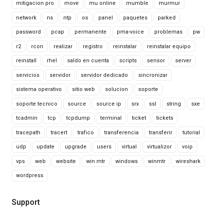
mitigacion pro
move
mu online
mumble
murmur
network
ns
ntp
os
panel
paquetes
parked
password
pcap
permanente
pma-voice
problemas
pw
r2
rcon
realizar
registro
reinstalar
reinstalar equipo
reinstall
rhel
saldo en cuenta
scripts
sensor
server
servicios
servidor
servidor dedicado
sincronizar
sistema operativo
sitio web
solucion
soporte
soporte tecnico
source
source ip
srx
ssl
string
sxe
tcadmin
tcp
tcpdump
terminal
ticket
tickets
tracepath
tracert
trafico
transferencia
transferir
tutorial
udp
update
upgrade
users
virtual
virtualizor
voip
vps
web
website
win mtr
windows
winmtr
wireshark
wordpress
Support