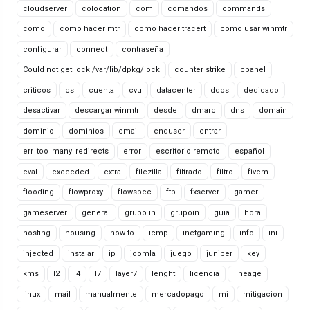
cloudserver
colocation
com
comandos
commands
como
como hacer mtr
como hacer tracert
como usar winmtr
configurar
connect
contraseña
Could not get lock /var/lib/dpkg/lock
counter strike
cpanel
criticos
cs
cuenta
cvu
datacenter
ddos
dedicado
desactivar
descargar winmtr
desde
dmarc
dns
domain
dominio
dominios
email
enduser
entrar
err_too_many_redirects
error
escritorio remoto
español
eval
exceeded
extra
filezilla
filtrado
filtro
fivem
flooding
flowproxy
flowspec
ftp
fxserver
gamer
gameserver
general
grupo in
grupoin
guia
hora
hosting
housing
how to
icmp
inetgaming
info
ini
injected
instalar
ip
joomla
juego
juniper
key
kms
l2
l4
l7
layer7
lenght
licencia
lineage
linux
mail
manualmente
mercadopago
mi
mitigacion