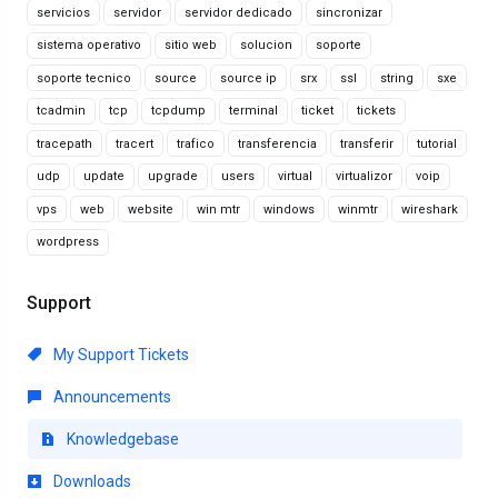
servicios
servidor
servidor dedicado
sincronizar
sistema operativo
sitio web
solucion
soporte
soporte tecnico
source
source ip
srx
ssl
string
sxe
tcadmin
tcp
tcpdump
terminal
ticket
tickets
tracepath
tracert
trafico
transferencia
transferir
tutorial
udp
update
upgrade
users
virtual
virtualizor
voip
vps
web
website
win mtr
windows
winmtr
wireshark
wordpress
Support
My Support Tickets
Announcements
Knowledgebase
Downloads