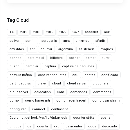
Tag Cloud
1.6
2012
2016
2019
2022
24x7
acceder
ack
activar
admin
agregar ip
amx
amxmod
añadir
anti ddos
apt
apuntar
argentina
asistencia
ataques
banned
bare metal
billetera
bot net
botnet
burst
buzon
cambiar
captura
captura de paquetes
captura trafico
capturar paquetes
cbu
centos
certificado
certificado ssl
clave
cloud
cloud server
cloudflare
cloudserver
colocation
com
comandos
commands
como
como hacer mtr
como hacer tracert
como usar winmtr
configurar
connect
contraseña
Could not get lock /var/lib/dpkg/lock
counter strike
cpanel
criticos
cs
cuenta
cvu
datacenter
ddos
dedicado