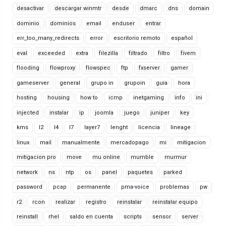
desactivar
descargar winmtr
desde
dmarc
dns
domain
dominio
dominios
email
enduser
entrar
err_too_many_redirects
error
escritorio remoto
español
eval
exceeded
extra
filezilla
filtrado
filtro
fivem
flooding
flowproxy
flowspec
ftp
fxserver
gamer
gameserver
general
grupo in
grupoin
guia
hora
hosting
housing
how to
icmp
inetgaming
info
ini
injected
instalar
ip
joomla
juego
juniper
key
kms
l2
l4
l7
layer7
lenght
licencia
lineage
linux
mail
manualmente
mercadopago
mi
mitigacion
mitigacion pro
move
mu online
mumble
murmur
network
ns
ntp
os
panel
paquetes
parked
password
pcap
permanente
pma-voice
problemas
pw
r2
rcon
realizar
registro
reinstalar
reinstalar equipo
reinstall
rhel
saldo en cuenta
scripts
sensor
server