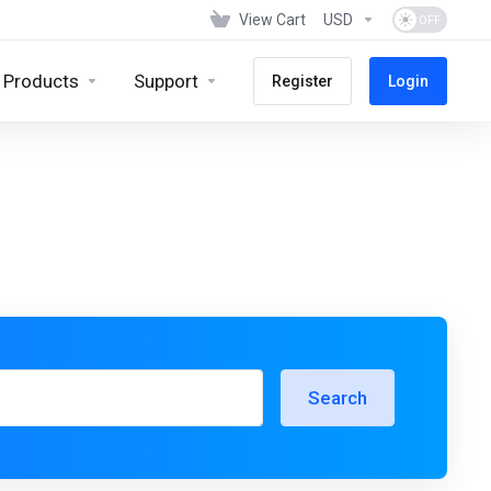
View Cart
USD
Products
Support
Register
Login
Search