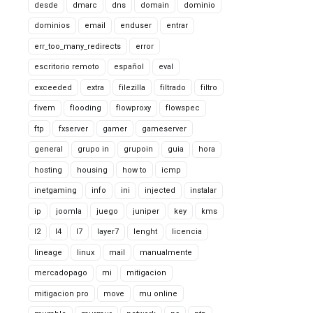
desde
dmarc
dns
domain
dominio
dominios
email
enduser
entrar
err_too_many_redirects
error
escritorio remoto
español
eval
exceeded
extra
filezilla
filtrado
filtro
fivem
flooding
flowproxy
flowspec
ftp
fxserver
gamer
gameserver
general
grupo in
grupoin
guia
hora
hosting
housing
how to
icmp
inetgaming
info
ini
injected
instalar
ip
joomla
juego
juniper
key
kms
l2
l4
l7
layer7
lenght
licencia
lineage
linux
mail
manualmente
mercadopago
mi
mitigacion
mitigacion pro
move
mu online