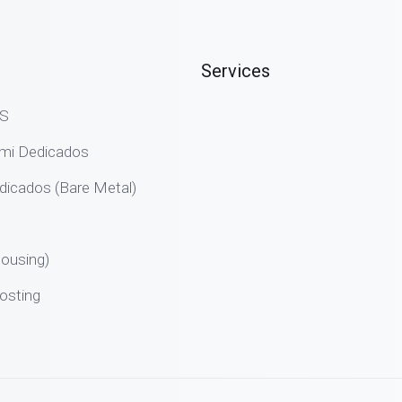
Services
PS
emi Dedicados
dicados (Bare Metal)
ousing)
osting