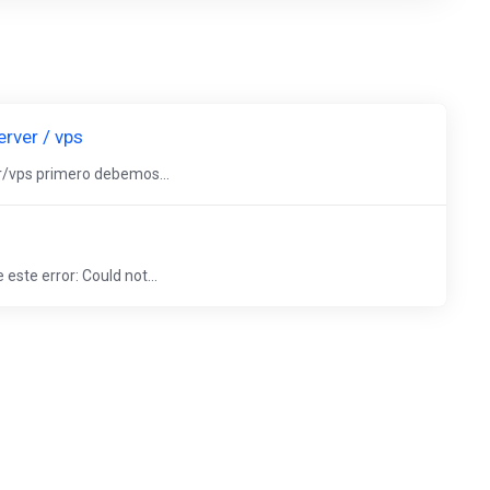
erver / vps
er/vps primero debemos...
ste error: Could not...