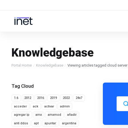
Knowledgebase
Portal Home
Knowledgebase
Viewing articles tagged cloud server
Tag Cloud
1.6
2012
2016
2019
2022
24x7
acceder
ack
activar
admin
agregar ip
amx
amxmod
añadir
anti ddos
apt
apuntar
argentina