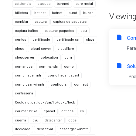
asistencia
ataques
banned
bare metal
billetera
bot net
botnet
burst
buzon
Viewing
cambiar
captura
captura de paquetes
captura trafico
capturar paquetes
cbu
Como
centos
certificado
certificado ssl
clave
Para
cloud
cloud server
cloudflare
cloudserver
colocation
com
Solu
comandos
commands
como
como hacer mtr
como hacer tracert
Prob
como usar winmtr
configurar
connect
contraseña
Could not get lock /var/lib/dpkg/lock
counter strike
cpanel
criticos
cs
cuenta
cvu
datacenter
ddos
dedicado
desactivar
descargar winmtr