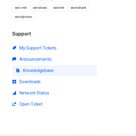
win mtr
windows
winmtr
wireshark
wordpress
Support
My Support Tickets
Announcements
Knowledgebase
Downloads
Network Status
Open Ticket