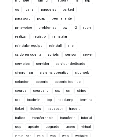
mumble
murmur
network
ns
ntp
os
panel
paquetes
parked
password
pcap
permanente
pma-voice
problemas
pw
r2
rcon
realizar
registro
reinstalar
reinstalar equipo
reinstall
rhel
saldo en cuenta
scripts
sensor
server
servicios
servidor
servidor dedicado
sincronizar
sistema operativo
sitio web
solucion
soporte
soporte tecnico
source
source ip
srx
ssl
string
sxe
tcadmin
tcp
tcpdump
terminal
ticket
tickets
tracepath
tracert
trafico
transferencia
transferir
tutorial
udp
update
upgrade
users
virtual
virtualizor
voip
vps
web
website