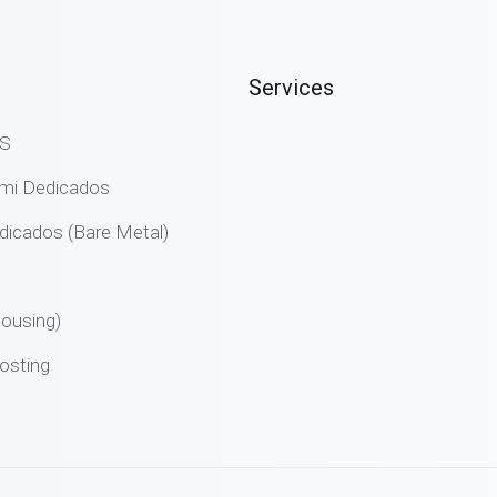
Services
PS
emi Dedicados
dicados (Bare Metal)
ousing)
osting