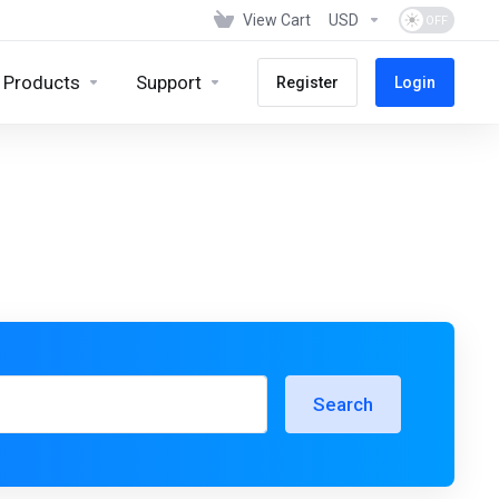
View Cart
USD
Products
Support
Register
Login
Search