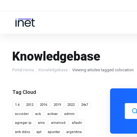
Knowledgebase
Portal Home
Knowledgebase
Viewing articles tagged colocation
Tag Cloud
1.6
2012
2016
2019
2022
24x7
acceder
ack
activar
admin
agregar ip
amx
amxmod
añadir
anti ddos
apt
apuntar
argentina