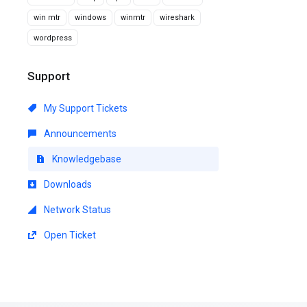
win mtr
windows
winmtr
wireshark
wordpress
Support
My Support Tickets
Announcements
Knowledgebase
Downloads
Network Status
Open Ticket