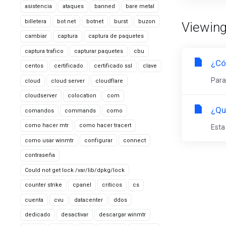
asistencia
ataques
banned
bare metal
billetera
bot net
botnet
burst
buzon
Viewing
cambiar
captura
captura de paquetes
captura trafico
capturar paquetes
cbu
¿Có
centos
certificado
certificado ssl
clave
Para
cloud
cloud server
cloudflare
cloudserver
colocation
com
¿Qu
comandos
commands
como
como hacer mtr
como hacer tracert
Esta
como usar winmtr
configurar
connect
contraseña
Could not get lock /var/lib/dpkg/lock
counter strike
cpanel
criticos
cs
cuenta
cvu
datacenter
ddos
dedicado
desactivar
descargar winmtr