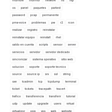
mumble
murmur
network
ns
ntp
os
panel
paquetes
parked
password
pcap
permanente
pma-voice
problemas
pw
r2
rcon
realizar
registro
reinstalar
reinstalar equipo
reinstall
rhel
saldo en cuenta
scripts
sensor
server
servicios
servidor
servidor dedicado
sincronizar
sistema operativo
sitio web
solucion
soporte
soporte tecnico
source
source ip
srx
ssl
string
sxe
tcadmin
tcp
tcpdump
terminal
ticket
tickets
tracepath
tracert
trafico
transferencia
transferir
tutorial
udp
update
upgrade
users
virtual
virtualizor
voip
vps
web
website