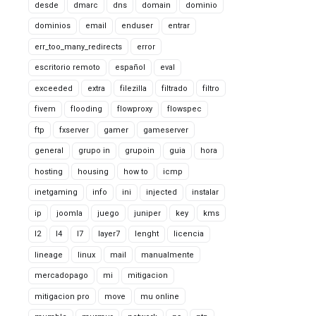
desde
dmarc
dns
domain
dominio
dominios
email
enduser
entrar
err_too_many_redirects
error
escritorio remoto
español
eval
exceeded
extra
filezilla
filtrado
filtro
fivem
flooding
flowproxy
flowspec
ftp
fxserver
gamer
gameserver
general
grupo in
grupoin
guia
hora
hosting
housing
how to
icmp
inetgaming
info
ini
injected
instalar
ip
joomla
juego
juniper
key
kms
l2
l4
l7
layer7
lenght
licencia
lineage
linux
mail
manualmente
mercadopago
mi
mitigacion
mitigacion pro
move
mu online