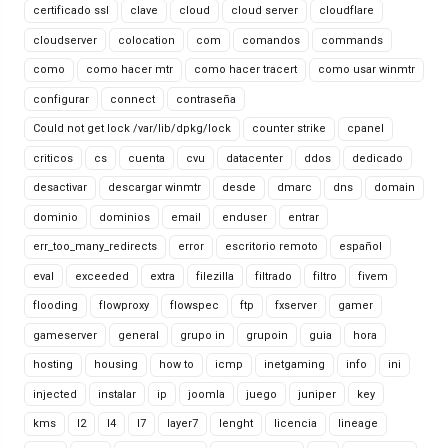
certificado ssl
clave
cloud
cloud server
cloudflare
cloudserver
colocation
com
comandos
commands
como
como hacer mtr
como hacer tracert
como usar winmtr
configurar
connect
contraseña
Could not get lock /var/lib/dpkg/lock
counter strike
cpanel
criticos
cs
cuenta
cvu
datacenter
ddos
dedicado
desactivar
descargar winmtr
desde
dmarc
dns
domain
dominio
dominios
email
enduser
entrar
err_too_many_redirects
error
escritorio remoto
español
eval
exceeded
extra
filezilla
filtrado
filtro
fivem
flooding
flowproxy
flowspec
ftp
fxserver
gamer
gameserver
general
grupo in
grupoin
guia
hora
hosting
housing
how to
icmp
inetgaming
info
ini
injected
instalar
ip
joomla
juego
juniper
key
kms
l2
l4
l7
layer7
lenght
licencia
lineage