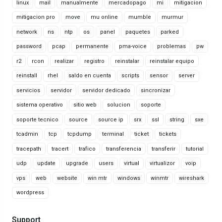
linux
mail
manualmente
mercadopago
mi
mitigacion
mitigacion pro
move
mu online
mumble
murmur
network
ns
ntp
os
panel
paquetes
parked
password
pcap
permanente
pma-voice
problemas
pw
r2
rcon
realizar
registro
reinstalar
reinstalar equipo
reinstall
rhel
saldo en cuenta
scripts
sensor
server
servicios
servidor
servidor dedicado
sincronizar
sistema operativo
sitio web
solucion
soporte
soporte tecnico
source
source ip
srx
ssl
string
sxe
tcadmin
tcp
tcpdump
terminal
ticket
tickets
tracepath
tracert
trafico
transferencia
transferir
tutorial
udp
update
upgrade
users
virtual
virtualizor
voip
vps
web
website
win mtr
windows
winmtr
wireshark
wordpress
Support