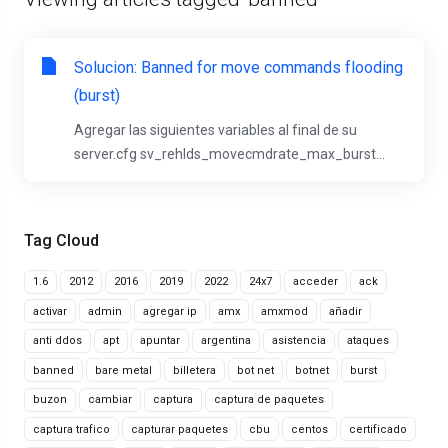
Solucion: Banned for move commands flooding
(burst)
Agregar las siguientes variables al final de su
server.cfg sv_rehlds_movecmdrate_max_burst...
Tag Cloud
1.6
2012
2016
2019
2022
24x7
acceder
ack
activar
admin
agregar ip
amx
amxmod
añadir
anti ddos
apt
apuntar
argentina
asistencia
ataques
banned
bare metal
billetera
bot net
botnet
burst
buzon
cambiar
captura
captura de paquetes
captura trafico
capturar paquetes
cbu
centos
certificado