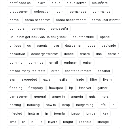
certificado ssl
clave
cloud
cloud server
cloudflare
cloudserver
colocation
com
comandos
commands
como
como hacer mtr
como hacer tracert
como usar winmtr
configurar
connect
contraseña
Could not get lock /var/lib/dpkg/lock
counter strike
cpanel
criticos
cs
cuenta
cvu
datacenter
ddos
dedicado
desactivar
descargar winmtr
desde
dmarc
dns
domain
dominio
dominios
email
enduser
entrar
err_too_many_redirects
error
escritorio remoto
español
eval
exceeded
extra
filezilla
filtrado
filtro
fivem
flooding
flowproxy
flowspec
ftp
fxserver
gamer
gameserver
general
grupo in
grupoin
guia
hora
hosting
housing
how to
icmp
inetgaming
info
ini
injected
instalar
ip
joomla
juego
juniper
key
kms
l2
l4
l7
layer7
lenght
licencia
lineage