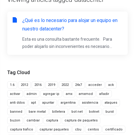
¿Qué es lo necesario para alojar un equipo en
nuestro datacenter?
Esta es una consulta bastante frecuente. Para
poder alojarlo sin inconvenientes es necesario...
Tag Cloud
1.6
2012
2016
2019
2022
24x7
acceder
ack
activar
admin
agregar ip
amx
amxmod
añadir
anti ddos
apt
apuntar
argentina
asistencia
ataques
banned
bare metal
billetera
bot net
botnet
burst
buzon
cambiar
captura
captura de paquetes
captura trafico
capturar paquetes
cbu
centos
certificado