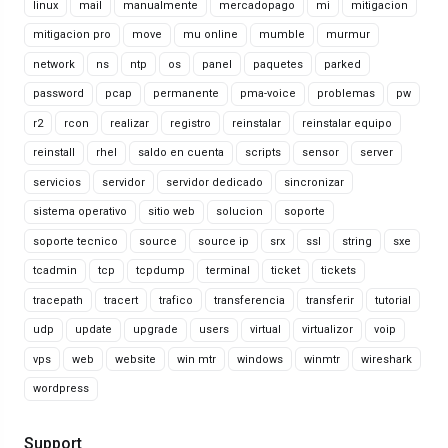
linux
mail
manualmente
mercadopago
mi
mitigacion
mitigacion pro
move
mu online
mumble
murmur
network
ns
ntp
os
panel
paquetes
parked
password
pcap
permanente
pma-voice
problemas
pw
r2
rcon
realizar
registro
reinstalar
reinstalar equipo
reinstall
rhel
saldo en cuenta
scripts
sensor
server
servicios
servidor
servidor dedicado
sincronizar
sistema operativo
sitio web
solucion
soporte
soporte tecnico
source
source ip
srx
ssl
string
sxe
tcadmin
tcp
tcpdump
terminal
ticket
tickets
tracepath
tracert
trafico
transferencia
transferir
tutorial
udp
update
upgrade
users
virtual
virtualizor
voip
vps
web
website
win mtr
windows
winmtr
wireshark
wordpress
Support