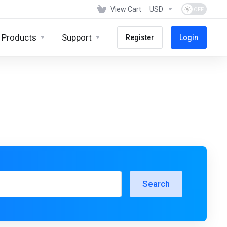
View Cart
USD
Products
Support
Register
Login
Search