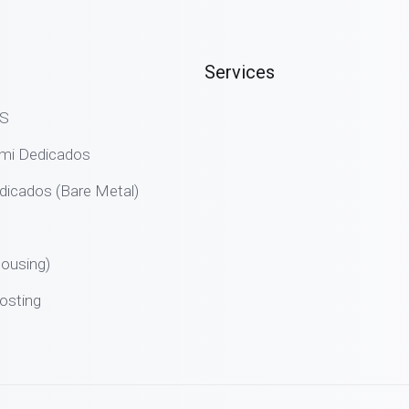
Services
PS
emi Dedicados
dicados (Bare Metal)
ousing)
osting