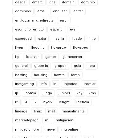
desde
dmarc
dns
domain
dominio
dominios
email
enduser
entrar
err_too_many_redirects
error
escritorio remoto
español
eval
exceeded
extra
filezilla
filtrado
filtro
fivem
flooding
flowproxy
flowspec
ftp
fxserver
gamer
gameserver
general
grupo in
grupoin
guia
hora
hosting
housing
how to
icmp
inetgaming
info
ini
injected
instalar
ip
joomla
juego
juniper
key
kms
l2
l4
l7
layer7
lenght
licencia
lineage
linux
mail
manualmente
mercadopago
mi
mitigacion
mitigacion pro
move
mu online