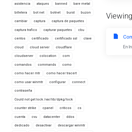
asistencia
ataques
banned
bare metal
billetera
bot net
botnet
burst
buzon
Viewing 
cambiar
captura
captura de paquetes
captura trafico
capturar paquetes
cbu
Com
centos
certificado
certificado ssl
clave
En I
cloud
cloud server
cloudflare
cloudserver
colocation
com
comandos
commands
como
como hacer mtr
como hacer tracert
como usar winmtr
configurar
connect
contraseña
Could not get lock /var/lib/dpkg/lock
counter strike
cpanel
criticos
cs
cuenta
cvu
datacenter
ddos
dedicado
desactivar
descargar winmtr