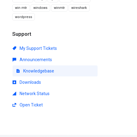
win mtr
windows
winmtr
wireshark
wordpress
Support
My Support Tickets
Announcements
Knowledgebase
Downloads
Network Status
Open Ticket