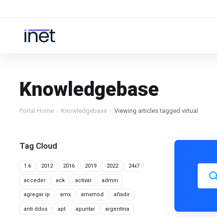
Knowledgebase
Portal Home
Knowledgebase
Viewing articles tagged virtual
Tag Cloud
1.6
2012
2016
2019
2022
24x7
acceder
ack
activar
admin
agregar ip
amx
amxmod
añadir
anti ddos
apt
apuntar
argentina