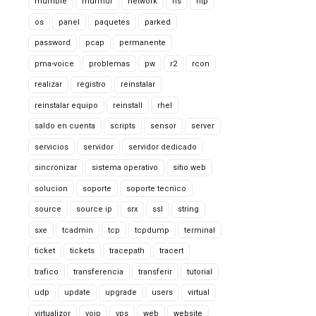
mumble
murmur
network
ns
ntp
os
panel
paquetes
parked
password
pcap
permanente
pma-voice
problemas
pw
r2
rcon
realizar
registro
reinstalar
reinstalar equipo
reinstall
rhel
saldo en cuenta
scripts
sensor
server
servicios
servidor
servidor dedicado
sincronizar
sistema operativo
sitio web
solucion
soporte
soporte tecnico
source
source ip
srx
ssl
string
sxe
tcadmin
tcp
tcpdump
terminal
ticket
tickets
tracepath
tracert
trafico
transferencia
transferir
tutorial
udp
update
upgrade
users
virtual
virtualizor
voip
vps
web
website