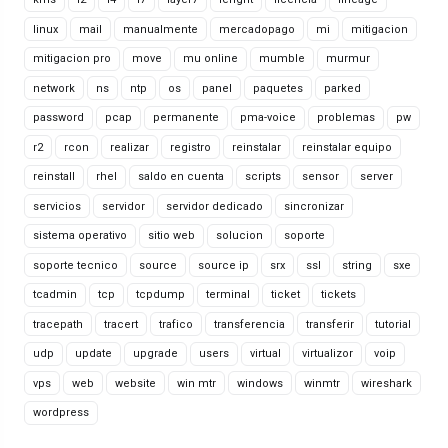
linux
mail
manualmente
mercadopago
mi
mitigacion
mitigacion pro
move
mu online
mumble
murmur
network
ns
ntp
os
panel
paquetes
parked
password
pcap
permanente
pma-voice
problemas
pw
r2
rcon
realizar
registro
reinstalar
reinstalar equipo
reinstall
rhel
saldo en cuenta
scripts
sensor
server
servicios
servidor
servidor dedicado
sincronizar
sistema operativo
sitio web
solucion
soporte
soporte tecnico
source
source ip
srx
ssl
string
sxe
tcadmin
tcp
tcpdump
terminal
ticket
tickets
tracepath
tracert
trafico
transferencia
transferir
tutorial
udp
update
upgrade
users
virtual
virtualizor
voip
vps
web
website
win mtr
windows
winmtr
wireshark
wordpress