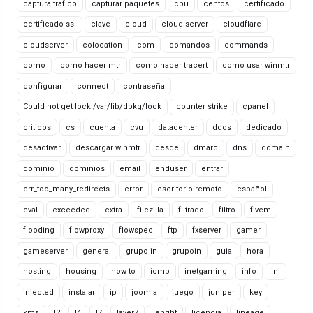
captura trafico
capturar paquetes
cbu
centos
certificado
certificado ssl
clave
cloud
cloud server
cloudflare
cloudserver
colocation
com
comandos
commands
como
como hacer mtr
como hacer tracert
como usar winmtr
configurar
connect
contraseña
Could not get lock /var/lib/dpkg/lock
counter strike
cpanel
criticos
cs
cuenta
cvu
datacenter
ddos
dedicado
desactivar
descargar winmtr
desde
dmarc
dns
domain
dominio
dominios
email
enduser
entrar
err_too_many_redirects
error
escritorio remoto
español
eval
exceeded
extra
filezilla
filtrado
filtro
fivem
flooding
flowproxy
flowspec
ftp
fxserver
gamer
gameserver
general
grupo in
grupoin
guia
hora
hosting
housing
how to
icmp
inetgaming
info
ini
injected
instalar
ip
joomla
juego
juniper
key
kms
l2
l4
l7
layer7
lenght
licencia
lineage