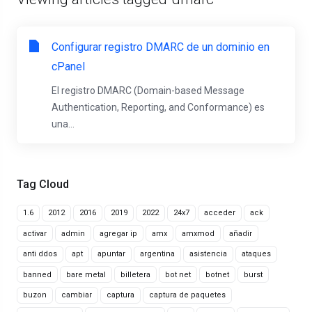
Configurar registro DMARC de un dominio en
cPanel
El registro DMARC (Domain-based Message
Authentication, Reporting, and Conformance) es
una...
Tag Cloud
1.6
2012
2016
2019
2022
24x7
acceder
ack
activar
admin
agregar ip
amx
amxmod
añadir
anti ddos
apt
apuntar
argentina
asistencia
ataques
banned
bare metal
billetera
bot net
botnet
burst
buzon
cambiar
captura
captura de paquetes