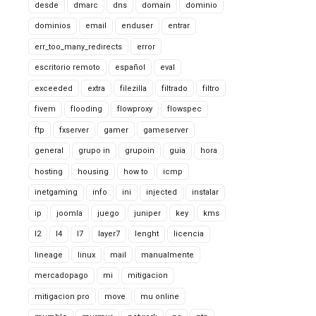
desde
dmarc
dns
domain
dominio
dominios
email
enduser
entrar
err_too_many_redirects
error
escritorio remoto
español
eval
exceeded
extra
filezilla
filtrado
filtro
fivem
flooding
flowproxy
flowspec
ftp
fxserver
gamer
gameserver
general
grupo in
grupoin
guia
hora
hosting
housing
how to
icmp
inetgaming
info
ini
injected
instalar
ip
joomla
juego
juniper
key
kms
l2
l4
l7
layer7
lenght
licencia
lineage
linux
mail
manualmente
mercadopago
mi
mitigacion
mitigacion pro
move
mu online