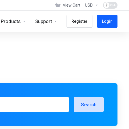
View Cart
USD
Products
Support
Register
Login
Search