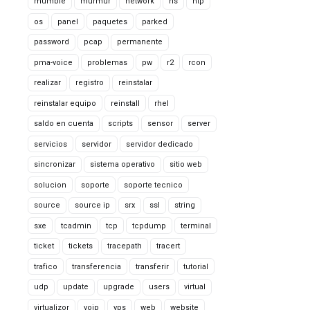
mumble
murmur
network
ns
ntp
os
panel
paquetes
parked
password
pcap
permanente
pma-voice
problemas
pw
r2
rcon
realizar
registro
reinstalar
reinstalar equipo
reinstall
rhel
saldo en cuenta
scripts
sensor
server
servicios
servidor
servidor dedicado
sincronizar
sistema operativo
sitio web
solucion
soporte
soporte tecnico
source
source ip
srx
ssl
string
sxe
tcadmin
tcp
tcpdump
terminal
ticket
tickets
tracepath
tracert
trafico
transferencia
transferir
tutorial
udp
update
upgrade
users
virtual
virtualizor
voip
vps
web
website