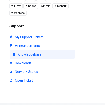
win mtr
windows
winmtr
wireshark
wordpress
Support
My Support Tickets
Announcements
Knowledgebase
Downloads
Network Status
Open Ticket