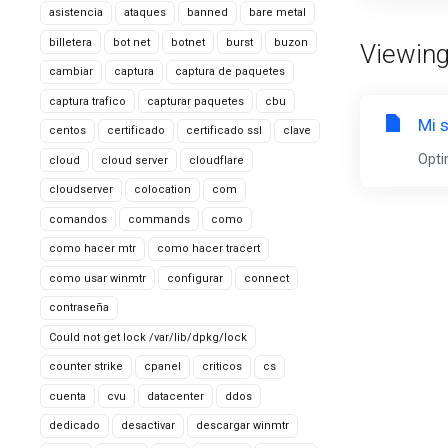
asistencia
ataques
banned
bare metal
billetera
bot net
botnet
burst
buzon
Viewing 
cambiar
captura
captura de paquetes
captura trafico
capturar paquetes
cbu
Mi 
centos
certificado
certificado ssl
clave
Opti
cloud
cloud server
cloudflare
cloudserver
colocation
com
comandos
commands
como
como hacer mtr
como hacer tracert
como usar winmtr
configurar
connect
contraseña
Could not get lock /var/lib/dpkg/lock
counter strike
cpanel
criticos
cs
cuenta
cvu
datacenter
ddos
dedicado
desactivar
descargar winmtr