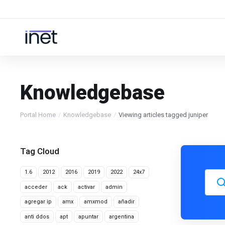
Knowledgebase
Portal Home
Knowledgebase
Viewing articles tagged juniper
Tag Cloud
1.6
2012
2016
2019
2022
24x7
acceder
ack
activar
admin
agregar ip
amx
amxmod
añadir
anti ddos
apt
apuntar
argentina