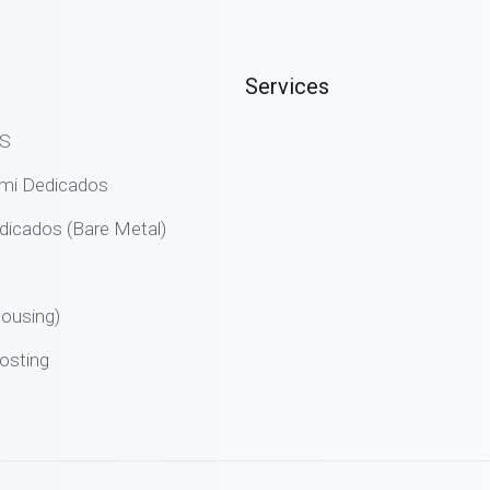
Services
PS
emi Dedicados
dicados (Bare Metal)
ousing)
osting