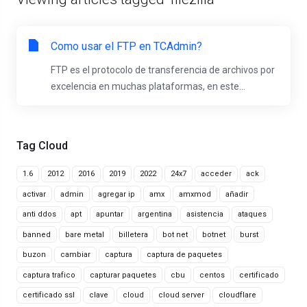
Como usar el FTP en TCAdmin?
FTP es el protocolo de transferencia de archivos por
excelencia en muchas plataformas, en este...
Tag Cloud
1.6
2012
2016
2019
2022
24x7
acceder
ack
activar
admin
agregar ip
amx
amxmod
añadir
anti ddos
apt
apuntar
argentina
asistencia
ataques
banned
bare metal
billetera
bot net
botnet
burst
buzon
cambiar
captura
captura de paquetes
captura trafico
capturar paquetes
cbu
centos
certificado
certificado ssl
clave
cloud
cloud server
cloudflare