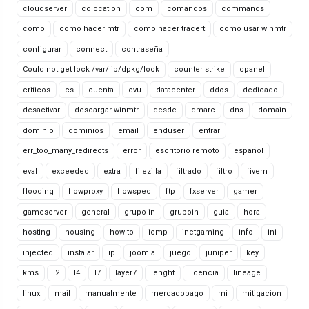
cloudserver
colocation
com
comandos
commands
como
como hacer mtr
como hacer tracert
como usar winmtr
configurar
connect
contraseña
Could not get lock /var/lib/dpkg/lock
counter strike
cpanel
criticos
cs
cuenta
cvu
datacenter
ddos
dedicado
desactivar
descargar winmtr
desde
dmarc
dns
domain
dominio
dominios
email
enduser
entrar
err_too_many_redirects
error
escritorio remoto
español
eval
exceeded
extra
filezilla
filtrado
filtro
fivem
flooding
flowproxy
flowspec
ftp
fxserver
gamer
gameserver
general
grupo in
grupoin
guia
hora
hosting
housing
how to
icmp
inetgaming
info
ini
injected
instalar
ip
joomla
juego
juniper
key
kms
l2
l4
l7
layer7
lenght
licencia
lineage
linux
mail
manualmente
mercadopago
mi
mitigacion