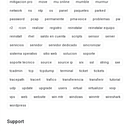
mitigacion pro
move
mu online
mumble
murmur
network
ns
ntp
os
panel
paquetes
parked
password
pcap
permanente
pma-voice
problemas
pw
r2
rcon
realizar
registro
reinstalar
reinstalar equipo
reinstall
rhel
saldo en cuenta
scripts
sensor
server
servicios
servidor
servidor dedicado
sincronizar
sistema operativo
sitio web
solucion
soporte
soporte tecnico
source
source ip
srx
ssl
string
sxe
tcadmin
tcp
tcpdump
terminal
ticket
tickets
tracepath
tracert
trafico
transferencia
transferir
tutorial
udp
update
upgrade
users
virtual
virtualizor
voip
vps
web
website
win mtr
windows
winmtr
wireshark
wordpress
Support