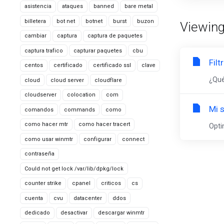
asistencia
ataques
banned
bare metal
billetera
bot net
botnet
burst
buzon
Viewing 
cambiar
captura
captura de paquetes
captura trafico
capturar paquetes
cbu
Fil
centos
certificado
certificado ssl
clave
¿Qué
cloud
cloud server
cloudflare
cloudserver
colocation
com
Mi 
comandos
commands
como
como hacer mtr
como hacer tracert
Opti
como usar winmtr
configurar
connect
contraseña
Could not get lock /var/lib/dpkg/lock
counter strike
cpanel
criticos
cs
cuenta
cvu
datacenter
ddos
dedicado
desactivar
descargar winmtr