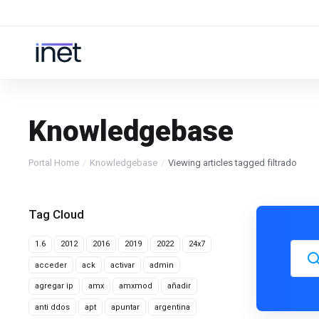
Knowledgebase
Portal Home
Knowledgebase
Viewing articles tagged filtrado
Tag Cloud
1.6
2012
2016
2019
2022
24x7
acceder
ack
activar
admin
agregar ip
amx
amxmod
añadir
anti ddos
apt
apuntar
argentina