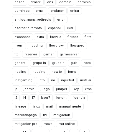
desde
dmarc
dns
domain
dominio
dominios
email
enduser
entrar
err_too_many_redirects
error
escritorio remoto
español
eval
exceeded
extra
filezilla
filtrado
filtro
fivem
flooding
flowproxy
flowspec
ftp
fxserver
gamer
gameserver
general
grupo in
grupoin
guia
hora
hosting
housing
how to
icmp
inetgaming
info
ini
injected
instalar
ip
joomla
juego
juniper
key
kms
l2
l4
l7
layer7
lenght
licencia
lineage
linux
mail
manualmente
mercadopago
mi
mitigacion
mitigacion pro
move
mu online