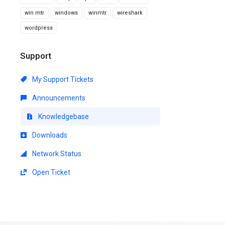
win mtr
windows
winmtr
wireshark
wordpress
Support
My Support Tickets
Announcements
Knowledgebase
Downloads
Network Status
Open Ticket