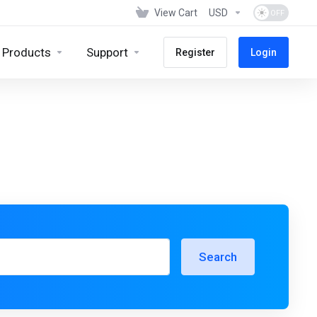
View Cart
USD
Products
Support
Register
Login
Search