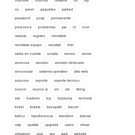
mumble
murmur
network
ns
ntp
os
panel
paquetes
parked
password
pcap
permanente
pma-voice
problemas
pw
r2
rcon
realizar
registro
reinstalar
reinstalar equipo
reinstall
rhel
saldo en cuenta
scripts
sensor
server
servicios
servidor
servidor dedicado
sincronizar
sistema operativo
sitio web
solucion
soporte
soporte tecnico
source
source ip
srx
ssl
string
sxe
tcadmin
tcp
tcpdump
terminal
ticket
tickets
tracepath
tracert
trafico
transferencia
transferir
tutorial
udp
update
upgrade
users
virtual
virtualizor
voip
vps
web
website