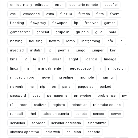
err_too_many_redirects
error
escritorio remoto
español
eval
exceeded
extra
filezilla
filtrado
filtro
fivem
flooding
flowproxy
flowspec
ftp
fxserver
gamer
gameserver
general
grupo in
grupoin
guia
hora
hosting
housing
how to
icmp
inetgaming
info
ini
injected
instalar
ip
joomla
juego
juniper
key
kms
l2
l4
l7
layer7
lenght
licencia
lineage
linux
mail
manualmente
mercadopago
mi
mitigacion
mitigacion pro
move
mu online
mumble
murmur
network
ns
ntp
os
panel
paquetes
parked
password
pcap
permanente
pma-voice
problemas
pw
r2
rcon
realizar
registro
reinstalar
reinstalar equipo
reinstall
rhel
saldo en cuenta
scripts
sensor
server
servicios
servidor
servidor dedicado
sincronizar
sistema operativo
sitio web
solucion
soporte