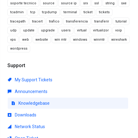
soporte tecnico
source
source ip
srx
ssl
string
sxe
tcadmin
tcp
tcpdump
terminal
ticket
tickets
tracepath
tracert
trafico
transferencia
transferir
tutorial
udp
update
upgrade
users
virtual
virtualizor
voip
vps
web
website
win mtr
windows
winmtr
wireshark
wordpress
Support
My Support Tickets
Announcements
Knowledgebase
Downloads
Network Status