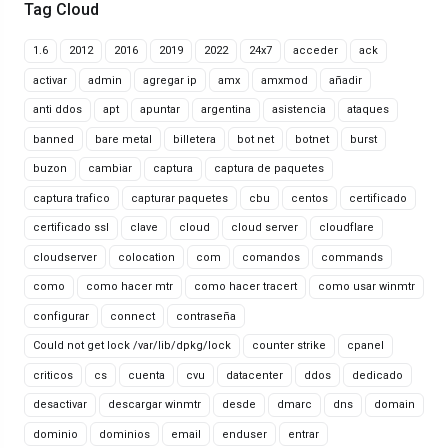
Tag Cloud
1.6
2012
2016
2019
2022
24x7
acceder
ack
activar
admin
agregar ip
amx
amxmod
añadir
anti ddos
apt
apuntar
argentina
asistencia
ataques
banned
bare metal
billetera
bot net
botnet
burst
buzon
cambiar
captura
captura de paquetes
captura trafico
capturar paquetes
cbu
centos
certificado
certificado ssl
clave
cloud
cloud server
cloudflare
cloudserver
colocation
com
comandos
commands
como
como hacer mtr
como hacer tracert
como usar winmtr
configurar
connect
contraseña
Could not get lock /var/lib/dpkg/lock
counter strike
cpanel
criticos
cs
cuenta
cvu
datacenter
ddos
dedicado
desactivar
descargar winmtr
desde
dmarc
dns
domain
dominio
dominios
email
enduser
entrar