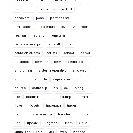
mumble
murmur
network
ns
ntp
os
panel
paquetes
parked
password
pcap
permanente
pma-voice
problemas
pw
r2
rcon
realizar
registro
reinstalar
reinstalar equipo
reinstall
rhel
saldo en cuenta
scripts
sensor
server
servicios
servidor
servidor dedicado
sincronizar
sistema operativo
sitio web
solucion
soporte
soporte tecnico
source
source ip
srx
ssl
string
sxe
tcadmin
tcp
tcpdump
terminal
ticket
tickets
tracepath
tracert
trafico
transferencia
transferir
tutorial
udp
update
upgrade
users
virtual
virtualizor
voip
vps
web
website