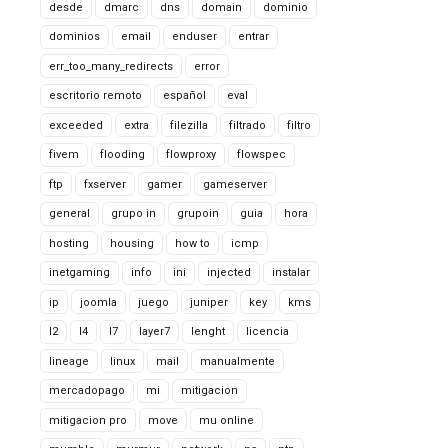
desde
dmarc
dns
domain
dominio
dominios
email
enduser
entrar
err_too_many_redirects
error
escritorio remoto
español
eval
exceeded
extra
filezilla
filtrado
filtro
fivem
flooding
flowproxy
flowspec
ftp
fxserver
gamer
gameserver
general
grupo in
grupoin
guia
hora
hosting
housing
how to
icmp
inetgaming
info
ini
injected
instalar
ip
joomla
juego
juniper
key
kms
l2
l4
l7
layer7
lenght
licencia
lineage
linux
mail
manualmente
mercadopago
mi
mitigacion
mitigacion pro
move
mu online