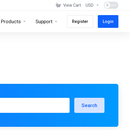
View Cart
USD
Products
Support
Register
Login
Search