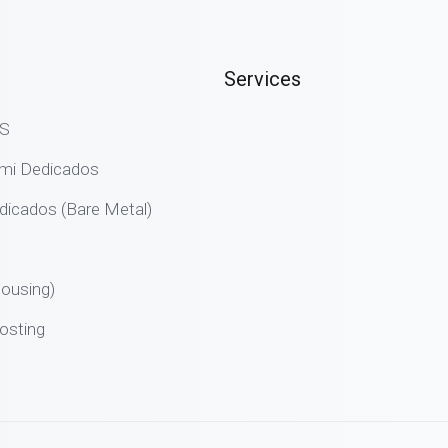
Services
PS
emi Dedicados
dicados (Bare Metal)
ousing)
osting