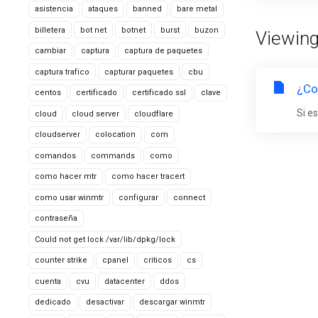
asistencia
ataques
banned
bare metal
billetera
bot net
botnet
burst
buzon
Viewing
cambiar
captura
captura de paquetes
captura trafico
capturar paquetes
cbu
¿Co
centos
certificado
certificado ssl
clave
Si e
cloud
cloud server
cloudflare
cloudserver
colocation
com
comandos
commands
como
como hacer mtr
como hacer tracert
como usar winmtr
configurar
connect
contraseña
Could not get lock /var/lib/dpkg/lock
counter strike
cpanel
criticos
cs
cuenta
cvu
datacenter
ddos
dedicado
desactivar
descargar winmtr