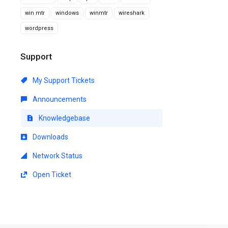
win mtr
windows
winmtr
wireshark
wordpress
Support
My Support Tickets
Announcements
Knowledgebase
Downloads
Network Status
Open Ticket