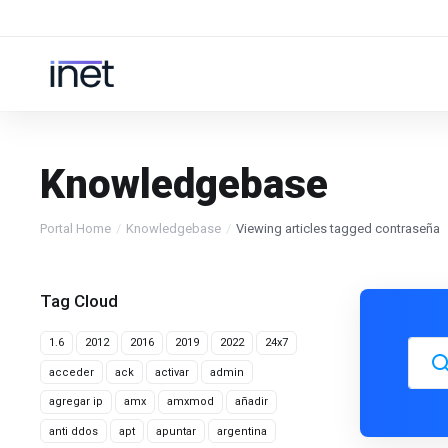
Knowledgebase
Portal Home
Knowledgebase
Viewing articles tagged contraseña
Tag Cloud
1.6
2012
2016
2019
2022
24x7
acceder
ack
activar
admin
agregar ip
amx
amxmod
añadir
anti ddos
apt
apuntar
argentina